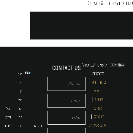
(גודל החדר: 19 מ"ר)
הזמן עכשיו
לשינוי/ביטול
CONTACT US
הזמנה:
יונ
פיורי 41
|
יק
הוטל
הו
|
1935
טל
אדם
ס
כל
בוטיק
|
גר
הזכ
איב אילת
הצהר
ופ
ויות