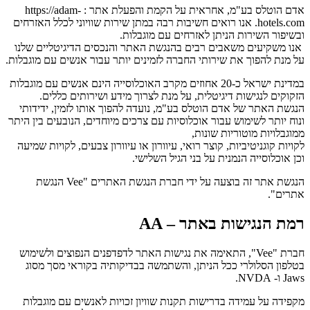
אדם הוטלס בע"מ, אחראית על הקמת והפעלת אתר : https://adam-
hotels.com. אנו רואים חשיבות רבה במתן שירות שוויוני לכלל האזרחים
ובשיפור השירות הניתן לאזרחים עם מוגבלות.
אנו משקיעים משאבים רבים בהנגשת האתר והנכסים הדיגיטליים שלנו
על מנת להפוך את שירותי החברה לזמינים יותר עבור אנשים עם מוגבלות.
במדינת ישראל כ-20 אחוזים מקרב האוכלוסייה הינם אנשים עם מוגבלות
הזקוקים לנגישות דיגיטלית, על מנת לצרוך מידע ושירותים כללים.
הנגשת האתר של אדם הוטלס בע"מ, נועדה להפוך אותו לזמין, ידידותי
ונוח יותר לשימוש עבור אוכלוסיות עם צרכים מיוחדים, הנובעים בין היתר
ממוגבלויות מוטוריות שונות,
לקויות קוגניטיביות, קוצר רואי, עיוורון או עיוורון צבעים, לקויות שמיעה
וכן אוכלוסייה הנמנית על בני הגיל השלישי.
הנגשת אתר זה בוצעה על ידי חברת הנגשת האתרים "Vee הנגשת
אתרים".
רמת הנגישות באתר – AA
חברת "Vee", התאימה את נגישות האתר לדפדפנים הנפוצים ולשימוש
בטלפון הסלולרי ככל הניתן, והשתמשה בבדיקותיה בקוראי מסך מסוג
Jaws ו- NVDA.
מקפידה על עמידה בדרישות תקנות שוויון זכויות לאנשים עם מוגבלות