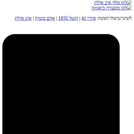
לשינוי/ביטול הזמנה:
פיורי 41
|
הוטל 1935
|
אדם בוטיק
|
איב אילת