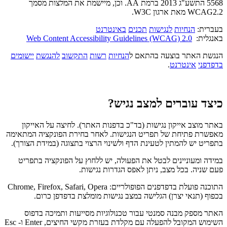
5568 התשע"ג 2013 ברמת AA. וכן, מיישמת את המלצות מסמך
WCAG2.2 מאת ארגון W3C.
בעברית:
הנחיות
לנגישות
תכנים
באינטרנט
באנגלית:
Web Content Accessibility Guidelines (WCAG) 2.0
הנגשת האתר בוצעה בהתאם ל
הנחיות
רשות
התקשוב
להנגשת
יישומים
בדפדפני
אינטרנט
.
כיצד עוברים למצב נגיש?
באתר מוצב אייקון נגישות (בד"כ בדפנות האתר). לחיצה על האייקון
מאפשרת פתיחת של תפריט הנגישות. לאחר בחירת הפונקציה המתאימה
בתפריט יש להמתין לטעינת הדף ולשינוי הרצוי בתצוגה (במידת הצורך).
במידה ומעוניינים לבטל את הפעולה, יש ללחוץ על הפונקציה בתפריט
פעם שניה. בכל מצב, ניתן לאפס הגדרות נגישות.
התוכנה פועלת בדפדפנים הפופולריים: Chrome, Firefox, Safari, Opera
בכפוף (תנאי יצרן) הגלישה במצב נגישות מומלצת בדפדפן כרום.
האתר מספק מבנה סמנטי עבור טכנולוגיות מסייעות ותמיכה בדפוס
השימוש המקובל להפעלה עם מקלדת בעזרת מקשי החיצים, Enter ו- Esc