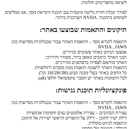
ליציאה מתפריטים וחלונות.
לצורך קבלת חווית גלישה מיטבית עם תוכנת הקראת מסך, אנו ממליצים
לשימוש בתוכנת NVDA העדכנית ביותר.
תיקונים והתאמות שבוצעו באתר:
התאמה לקורא מסך – התאמת האתר עבור טכנולוגיות מסייעות כגון
NVDA , JAWS
אמצעי הניווט באתר פשוטים וברורים.
תכני האתר כתובים באופן ברור, מסודר והיררכי.
האתר מותאם לצפייה בדפדפנים מודרניים.
התאמת האתר לתצוגה תואמת מגוון מסכים ורזולוציות.
כל הדפים באתר בעלי מבנה קבוע (1H/2H/3H וכו').
לכל התמונות באתר יש הסבר טקסטואלי חלופי (alt).
פונקציונליות תוכנת נגישות:
התאמה לקורא מסך – התאמת האתר עבור טכנולוגיות מסייעות כגון
NVDA , JAWS
עצירת הבהובים – עצירת אלמנטים נעים וחסימת אנימציות
דילוג ישיר לתוכן – דילוג על התפריט הראשי ישירות אל התוכן.
התאמה לניווט מקלדת.
הגדלה / הקטנה של טקסט.