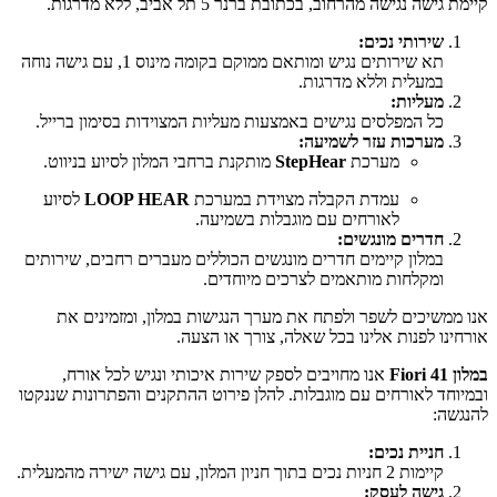
קיימת גישה נגישה מהרחוב, בכתובת ברנר 5 תל אביב, ללא מדרגות.
שירותי נכים:
תא שירותים נגיש ומותאם ממוקם בקומה מינוס 1, עם גישה נוחה
במעלית וללא מדרגות.
מעליות:
כל המפלסים נגישים באמצעות מעליות המצוידות בסימון ברייל.
מערכות עזר לשמיעה:
מערכת
StepHear
מותקנת ברחבי המלון לסיוע בניווט.
עמדת הקבלה מצוידת במערכת
LOOP HEAR
לסיוע
לאורחים עם מוגבלות בשמיעה.
חדרים מונגשים:
במלון קיימים חדרים מונגשים הכוללים מעברים רחבים, שירותים
ומקלחות מותאמים לצרכים מיוחדים.
אנו ממשיכים לשפר ולפתח את מערך הנגישות במלון, ומזמינים את
אורחינו לפנות אלינו בכל שאלה, צורך או הצעה.
במלון Fiori 41
אנו מחויבים לספק שירות איכותי ונגיש לכל אורח,
ובמיוחד לאורחים עם מוגבלות. להלן פירוט ההתקנים והפתרונות שננקטו
להנגשה:
חניית נכים:
קיימות 2 חניות נכים בתוך חניון המלון, עם גישה ישירה מהמעלית.
גישה לעסק: